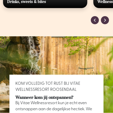
Drinks, sweets & bites
Wellness
KOM VOLLEDIG TOT RUST BIJ VITAE
WELLNESSRESORT ROOSENDAAL
Wanneer kom jij ontspannen?
Bij Vitae Wellnessresort kun je echt even
ontsnappen aan de dagelijkse hectiek. We