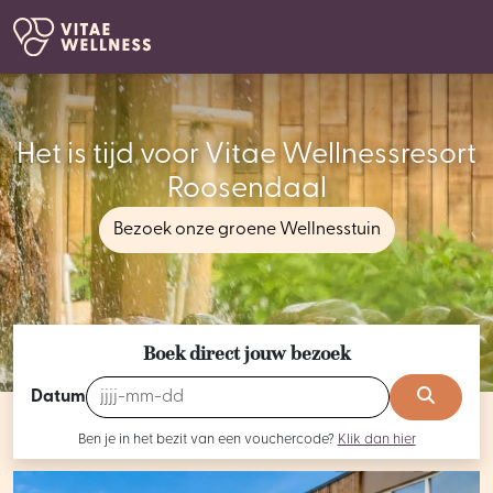
Het is tijd voor Vitae Wellnessresort
Roosendaal
Bezoek onze groene Wellnesstuin
Boek direct jouw bezoek
Datum
Ben je in het bezit van een vouchercode?
Klik dan hier