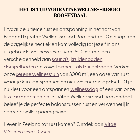
HET IS TIJD VOOR VITAE WELLNESSRESORT
ROOSENDAAL
Ervaar de ultieme rust en ontspanning in het hart van
Brabant bij Vitae Wellnessresort Roosendaal. Ontsnap aan
de dagelijkse hectiek en kom volledig tot jezelf in ons
uitgebreide wellnessresort van 1800 m², met een
verscheidenheid aan
sauna’s
,
kruidenbaden
,
dompelbaden
en zowel
binnen- als buitenbaden
. Verken
onze
serene wellnesstuin
van 3000 m², een oase van rust
waar je kunt ontspannen en nieuwe energie opdoet. Of je
nu kiest voor een ontspannen
wellnessdag
of een van onze
luxe arrangementen
, bij Vitae Wellnessresort Roosendaal
beleef je de perfecte balans tussen rust en verwennerij in
een sfeervolle spaomgeving.
Liever in Zeeland tot rust komen? Ontdek dan
Vitae
Wellnessresort Goes.