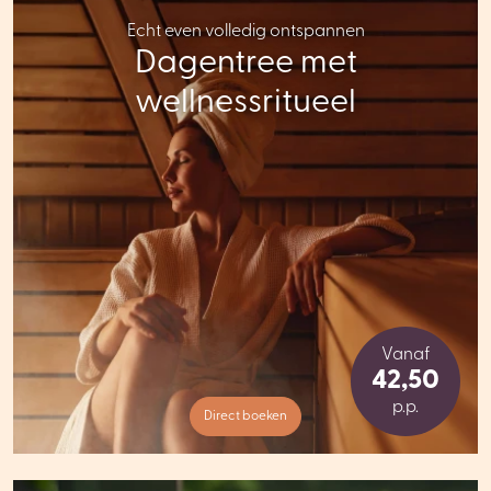
Echt even volledig ontspannen
Dagentree met
wellnessritueel
Vanaf
42,50
p.p.
Direct boeken