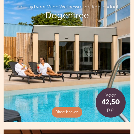
Het is tijd voor Vitae Wellnessresort Roosendaal
Dagentree
Voor
42,50
p.p.
Direct boeken