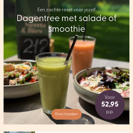
Een zachte reset voor jezelf
Dagentree met salade of
smoothie
Voor
52,95
p.p.
Direct boeken