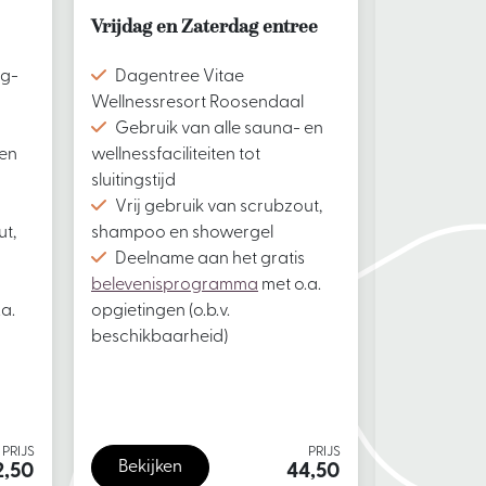
Vrijdag en Zaterdag entree
Dag entre
ng-
Dagentree Vitae
Dagentr
Wellnessresort Roosendaal
Wellnessre
Gebruik van alle sauna- en
Gebruik 
 en
wellnessfaciliteiten tot
wellnessfaci
sluitingstijd
sluitingstijd
Vrij gebruik van scrubzout,
Vrij geb
ut,
shampoo en showergel
shampoo e
Deelname aan het gratis
Deelnam
belevenisprogramma
met o.a.
belevenis
a.
opgietingen (o.b.v.
opgietingen 
beschikbaarheid)
beschikbaa
PRIJS
PRIJS
Bekijken
Bekijke
2,50
44,50