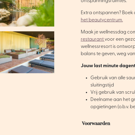
ontspanningsruimtes.
Extra ontspannen? Boek 
het beautycentrum.
Maak je wellnessdag co
restaurant
voor een gezo
wellnessresort is ontwor
balans te geven, weg van 
Jouw last minute dagentr
Gebruik van alle saun
sluitingstijd
Vrij gebruik van sc
Deelname aan het gr
opgietingen (o.b.v. 
Voorwaarden