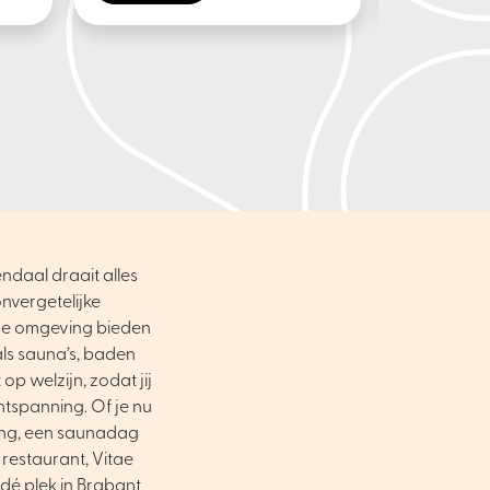
ndaal draait alles
nvergetelijke
ene omgeving bieden
als sauna’s, baden
op welzijn, zodat jij
ntspanning. Of je nu
ing, een saunadag
 restaurant, Vitae
dé plek in Brabant