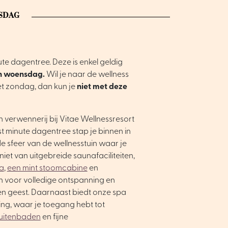
SDAG
ute dagentree. Deze is enkel geldig
n woensdag.
Wil je naar de wellness
t zondag, dan kun je
niet met deze
n verwennerij bij Vitae Wellnessresort
t minute dagentree stap je binnen in
e sfeer van de wellnesstuin waar je
eniet van uitgebreide saunafaciliteiten,
a
,
een mint stoomcabine
en
en voor volledige ontspanning en
 en geest. Daarnaast biedt onze spa
ing, waar je toegang hebt tot
buitenbaden
en fijne