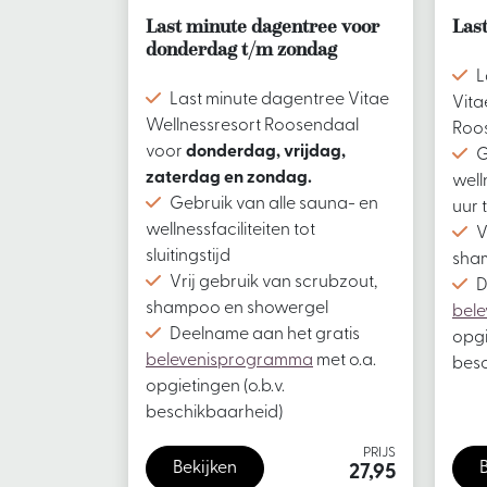
Last minute dagentree voor
Las
donderdag t/m zondag
L
Last minute dagentree Vitae
Vita
Wellnessresort Roosendaal
Roo
voor
donderdag, vrijdag,
G
zaterdag en zondag.
well
Gebruik van alle sauna- en
uur t
wellnessfaciliteiten tot
V
sluitingstijd
sha
Vrij gebruik van scrubzout,
D
shampoo en showergel
bel
Deelname aan het gratis
opgi
belevenisprogramma
met o.a.
besc
opgietingen (o.b.v.
beschikbaarheid)
PRIJS
Bekijken
27,95