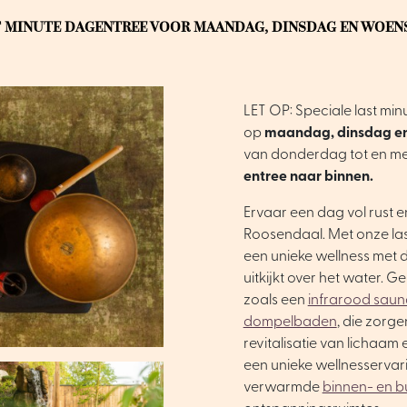
T MINUTE DAGENTREE VOOR MAANDAG, DINSDAG EN WOEN
LET OP: Speciale last min
op
maandag, dinsdag e
van donderdag tot en me
entree naar binnen.
Ervaar een dag vol rust e
Roosendaal. Met onze las
een unieke wellness met d
uitkijkt over het water. G
zoals een
infrarood saun
dompelbaden
, die zorg
revitalisatie van lichaam
een unieke wellnesservar
verwarmde
binnen- en 