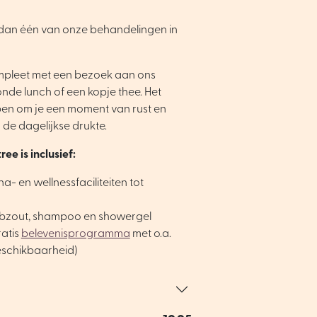
dan één van onze behandelingen in
mpleet met een bezoek aan ons
nde lunch of een kopje thee. Het
pen om je een moment van rust en
de dagelijkse drukte.
ee is inclusief:
a- en wellnessfaciliteiten tot
rubzout, shampoo en showergel
atis
belevenisprogramma
met o.a.
beschikbaarheid)