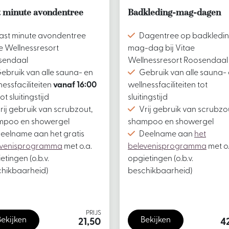
t minute avondentree
Badkleding-mag-dagen
ast minute avondentree
Dagentree op badkledi
e Wellnessresort
mag-dag bij Vitae
sendaal
Wellnessresort Roosendaal
ebruik van alle sauna- en
Gebruik van alle sauna-
nessfaciliteiten
vanaf 16:00
wellnessfaciliteiten tot
ot sluitingstijd
sluitingstijd
rij gebruik van scrubzout,
Vrij gebruik van scrubzo
mpoo en showergel
shampoo en showergel
eelname aan het gratis
Deelname aan
het
evenisprogramma
met o.a.
belevenisprogramma
met o.
etingen (o.b.v.
opgietingen (o.b.v.
hikbaarheid)
beschikbaarheid)
PRIJS
Bekijken
Bekijken
21,50
4