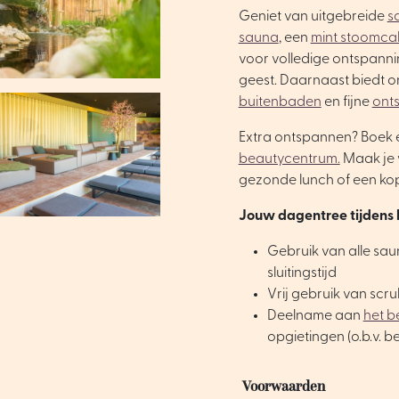
Geniet van uitgebreide
s
sauna
, een
mint stoomca
voor volledige ontspannin
geest. Daarnaast biedt
buitenbaden
en fijne
ont
Extra ontspannen? Boek 
beautycentrum.
Maak je 
gezonde lunch of een kop
Jouw dagentree tijdens 
Gebruik van alle saun
sluitingstijd
Vrij gebruik van sc
Deelname aan
het 
opgietingen (o.b.v. 
Voorwaarden