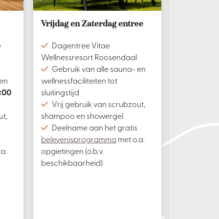
Vrijdag en Zaterdag entree
Dag entre
e
Dagentree Vitae
Dagentr
Wellnessresort Roosendaal
Wellnessre
Gebruik van alle sauna- en
Gebruik 
 en
wellnessfaciliteiten tot
wellnessfaci
:00
sluitingstijd
sluitingstijd
Vrij gebruik van scrubzout,
Vrij geb
ut,
shampoo en showergel
shampoo e
Deelname aan het gratis
Deelnam
belevenisprogramma
met o.a.
belevenis
a.
opgietingen (o.b.v.
opgietingen 
beschikbaarheid)
beschikbaa