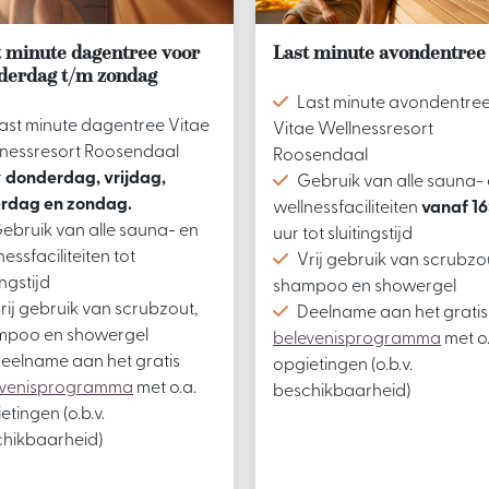
t minute dagentree voor
Last minute avondentree
derdag t/m zondag
Last minute avondentre
ast minute dagentree Vitae
Vitae Wellnessresort
nessresort Roosendaal
Roosendaal
r
donderdag, vrijdag,
Gebruik van alle sauna-
erdag en zondag.
wellnessfaciliteiten
vanaf 16
ebruik van alle sauna- en
uur tot sluitingstijd
nessfaciliteiten tot
Vrij gebruik van scrubzo
ingstijd
shampoo en showergel
rij gebruik van scrubzout,
Deelname aan het gratis
mpoo en showergel
belevenisprogramma
met o.
eelname aan het gratis
opgietingen (o.b.v.
evenisprogramma
met o.a.
beschikbaarheid)
etingen (o.b.v.
hikbaarheid)