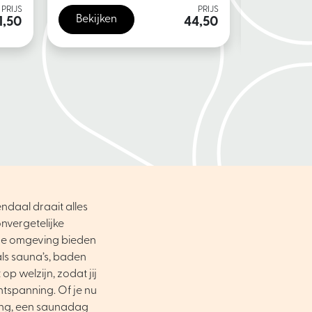
PRIJS
PRIJS
Bekijken
Bekijke
1,50
44,50
ndaal draait alles
nvergetelijke
ene omgeving bieden
als sauna’s, baden
op welzijn, zodat jij
ntspanning. Of je nu
ing, een saunadag