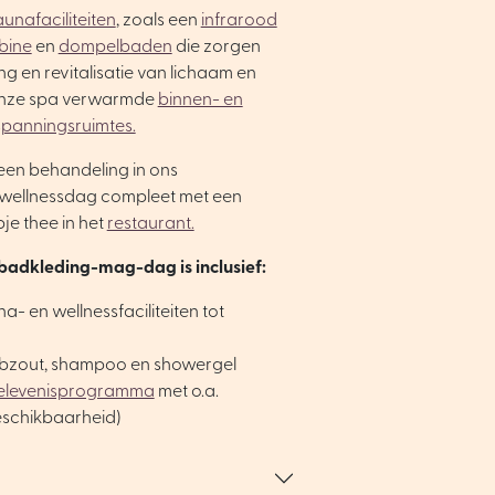
aunafaciliteiten
, zoals een
infrarood
bine
en
dompelbaden
die zorgen
g en revitalisatie van lichaam en
 onze spa verwarmde
binnen- en
spanningsruimtes.
een behandeling in ons
wellnessdag compleet met een
je thee in het
restaurant.
badkleding-mag-dag is inclusief:
a- en wellnessfaciliteiten tot
rubzout, shampoo en showergel
belevenisprogramma
met o.a.
beschikbaarheid)