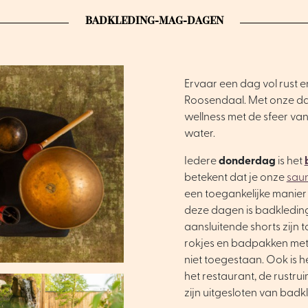
BADKLEDING-MAG-DAGEN
Ervaar een dag vol rust e
Roosendaal. Met onze dag
wellness met de sfeer van 
water.
Iedere
donderdag
is het
betekent dat je onze
saun
een toegankelijke manier 
deze dagen is badkleding 
aansluitende shorts zijn
rokjes en badpakken met 
niet toegestaan. Ook is h
het restaurant, de rustru
zijn uitgesloten van ba