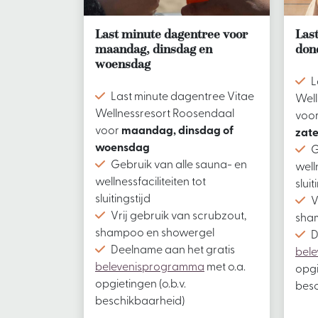
Last minute dagentree voor
Las
maandag, dinsdag en
don
woensdag
L
Last minute dagentree Vitae
Well
Wellnessresort Roosendaal
voo
voor
maandag, dinsdag of
zat
woensdag
G
Gebruik van alle sauna- en
well
wellnessfaciliteiten tot
sluit
sluitingstijd
V
Vrij gebruik van scrubzout,
sha
shampoo en showergel
D
Deelname aan het gratis
bel
belevenisprogramma
met o.a.
opgi
opgietingen (o.b.v.
besc
beschikbaarheid)