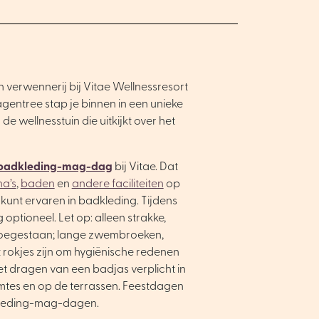
n verwennerij bij Vitae Wellnessresort
entree stap je binnen in een unieke
de wellnesstuin die uitkijkt over het
badkleding-mag-dag
bij Vitae. Dat
a’s
,
baden
en
andere faciliteiten
op
kunt ervaren in badkleding. Tijdens
optioneel. Let op: alleen strakke,
 toegestaan; lange zwembroeken,
rokjes zijn om hygiënische redenen
et dragen van een badjas verplicht in
imtes en op de terrassen. Feestdagen
dkleding-mag-dagen.