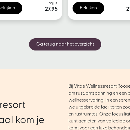
PRIJS
Bekijken
Bekijken
27,95
2
Ga terug naar het overzicht
Bij Vitae Wellnessresort Roose
om rust, ontspanning en een o
wellnesservaring. In een ser
resort
we uitgebreide faciliteiten zo
en rustruimtes. Onze focus ligt 
al kom je
kunt genieten van volledige o
komt voor een luxe behandel