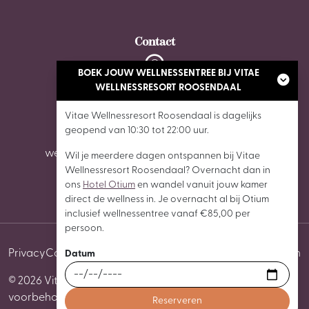
Contact
BOEK JOUW WELLNESSENTREE BIJ VITAE
De Stok 6, 4703 SZ Roosendaal
WELLNESSRESORT ROOSENDAAL
Vitae Wellnessresort Roosendaal is dagelijks
0165 - 87 02 62
geopend van 10:30 tot 22:00 uur.
wellnessroosendaal@vitaewellnessresorts.nl
Wil je meerdere dagen ontspannen bij Vitae
Wellnessresort Roosendaal? Overnacht dan in
ons
Hotel Otium
en wandel vanuit jouw kamer
direct de wellness in. Je overnacht al bij Otium
inclusief wellnessentree vanaf €85,00 per
persoon.
Privacy
Cookies
Algemene voorwaarden
Cookie instellingen
Datum
© 2026 Vitae Wellnessresort Roosendaal Alle rechten
voorbehouden