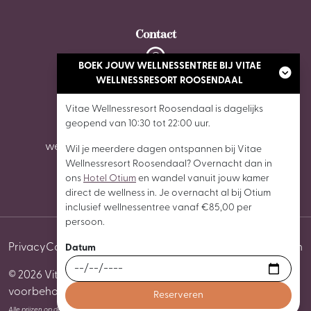
Contact
BOEK JOUW WELLNESSENTREE BIJ VITAE
De Stok 6, 4703 SZ Roosendaal
WELLNESSRESORT ROOSENDAAL
Vitae Wellnessresort Roosendaal is dagelijks
0165 - 87 02 62
geopend van 10:30 tot 22:00 uur.
wellnessroosendaal@vitaewellnessresorts.nl
Wil je meerdere dagen ontspannen bij Vitae
Wellnessresort Roosendaal? Overnacht dan in
ons
Hotel Otium
en wandel vanuit jouw kamer
direct de wellness in. Je overnacht al bij Otium
inclusief wellnessentree vanaf €85,00 per
persoon.
Privacy
Cookies
Algemene voorwaarden
Cookie instellingen
Datum
© 2026 Vitae Wellnessresort Roosendaal Alle rechten
voorbehouden
Alle prijzen op deze website zijn in euro en inclusief btw, tenzij anders vermeld.