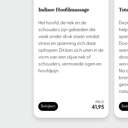
Indiase Hoofdmassage
Tota
Het hoofd, de nek en de
Dez
schouders zijn gebieden die
help
vaak onder druk staan omdat
span
stress en spanning zich daar
Door
ophopen. Dit kan zich uiten in de
warm
vorm van een stijve nek of
door
schouders, vermoeide ogen en
wor
hoofdpijn.
Na 
bren
gezi
natu
PRIJS
Bekijken
Bek
41,95