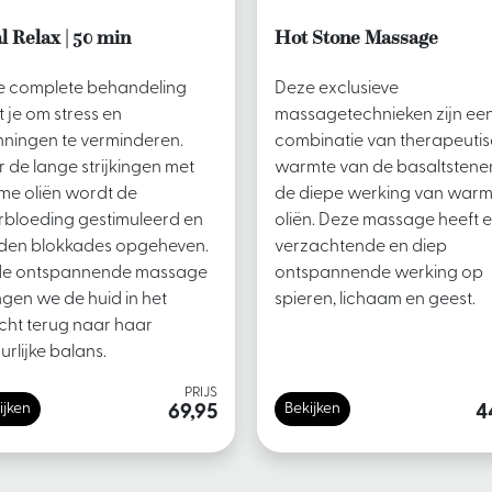
l Relax | 50 min
Hot Stone Massage
e complete behandeling
Deze exclusieve
t je om stress en
massagetechnieken zijn ee
ningen te verminderen.
combinatie van therapeuti
 de lange strijkingen met
warmte van de basaltstene
e oliën wordt de
de diepe werking van war
bloeding gestimuleerd en
oliën. Deze massage heeft 
den blokkades opgeheven.
verzachtende en diep
de ontspannende massage
ontspannende werking op
gen we de huid in het
spieren, lichaam en geest.
cht terug naar haar
urlijke balans.
PRIJS
ijken
Bekijken
69,95
4