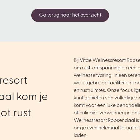
Ga terug naar het overzicht
Bij Vitae Wellnessresort Roose
om rust, ontspanning en een o
wellnesservaring. In een ser
resort
we uitgebreide faciliteiten zo
en rustruimtes. Onze focus ligt 
al kom je
kunt genieten van volledige o
komt voor een luxe behandel
ot rust
of culinaire verwennerij in ons
Wellnessresort Roosendaal is 
om je even helemaal terug te 
laden.