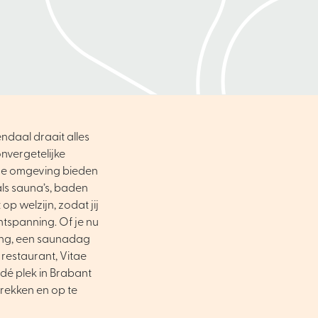
ndaal draait alles
nvergetelijke
ene omgeving bieden
als sauna’s, baden
op welzijn, zodat jij
ntspanning. Of je nu
ing, een saunadag
 restaurant, Vitae
dé plek in Brabant
trekken en op te