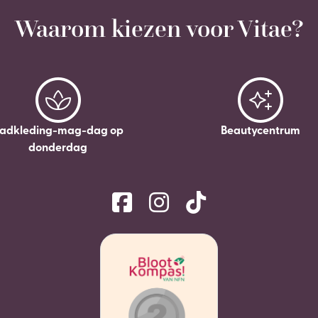
Waarom kiezen voor Vitae?
adkleding-mag-dag op
Beautycentrum
donderdag