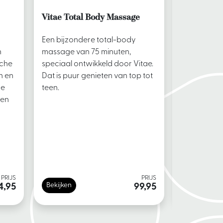
Vitae Total Body Massage
Lomi Lom
Een bijzondere total-body
Tijdens de
n
massage van 75 minuten,
Lomi massa
sche
speciaal ontwikkeld door Vitae.
lichaam ge
n en
Dat is puur genieten van top tot
en vloeien
me
teen.
de achterzi
een
PRIJS
PRIJS
Bekijken
Bekijken
4,95
99,95