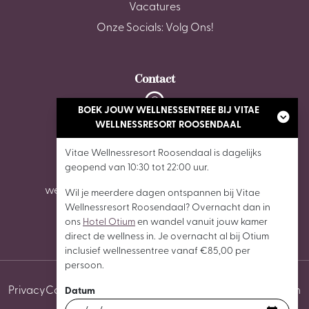
Vacatures
Onze Socials: Volg Ons!
Contact
BOEK JOUW WELLNESSENTREE BIJ VITAE
De Stok 6, 4703 SZ Roosendaal
WELLNESSRESORT ROOSENDAAL
Vitae Wellnessresort Roosendaal is dagelijks
0165 - 87 02 62
geopend van 10:30 tot 22:00 uur.
wellnessroosendaal@vitaewellnessresorts.nl
Wil je meerdere dagen ontspannen bij Vitae
Wellnessresort Roosendaal? Overnacht dan in
ons
Hotel Otium
en wandel vanuit jouw kamer
direct de wellness in. Je overnacht al bij Otium
inclusief wellnessentree vanaf €85,00 per
persoon.
Privacy
Cookies
Algemene voorwaarden
Cookie instellingen
Datum